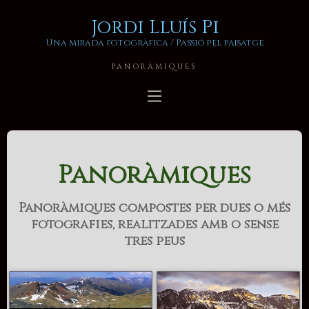
Jordi Lluís Pi
Una mirada fotogràfica / Passió pel paisatge
PANORÀMIQUES
Panoràmiques
Panoràmiques compostes per dues o més
fotografies, realitzades amb o sense
tres peus