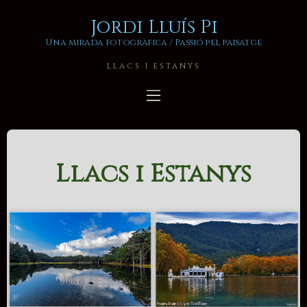
Jordi Lluís Pi
Una mirada fotogràfica / Passió pel paisatge
LLACS I ESTANYS
Llacs i Estanys