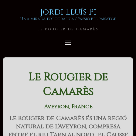
Jordi Lluís Pi
Una mirada fotogràfica / Passió pel paisatge
LE ROUGIER DE CAMARÈS
Le Rougier de
Camarès
Aveyron, France
Le Rougier de Camarès és una regió
natural de l’Aveyron, compresa
entre el riu Tarn al nord, el Causse